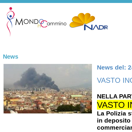
News
News del: 2
VASTO IN
NELLA PAR
VASTO I
La Polizia 
in deposito
commerciant