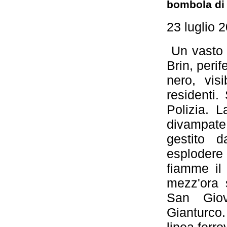
bombola di
23 luglio 
Un vasto i
Brin, perif
nero, vis
residenti.
Polizia. 
divampate 
gestito 
esplodere
fiamme il 
mezz'ora s
San Giova
Gianturco.