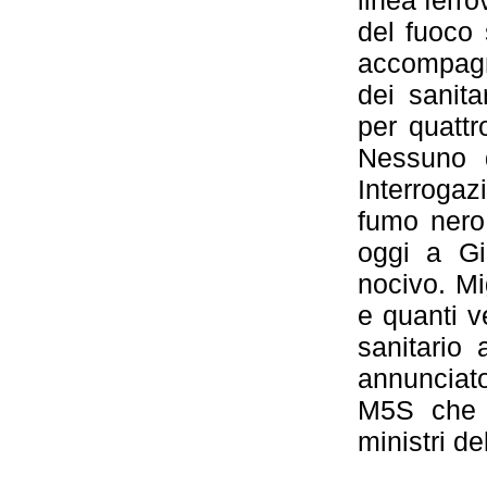
linea ferro
del fuoco 
accompagn
dei sanita
per quattro
Nessuno d
Interrogaz
fumo nero 
oggi a Gi
nocivo. Mi
e quanti 
sanitario 
annunciat
M5S che h
ministri de