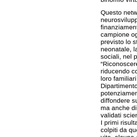
Questo netwo
neurosvilupp
finanziament
campione ogg
previsto lo s
neonatale, l
sociali, nel
“Riconoscer
riducendo cos
loro familiar
Dipartimento
potenziament
diffondere su
ma anche di 
validati sci
I primi risu
colpiti da qu