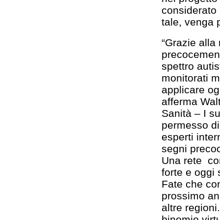
considerato 
tale, venga p
“Grazie alla 
precocemente 
spettro auti
monitorati m
applicare og
afferma Walt
Sanità – I s
permesso di 
esperti inter
segni precoc
Una rete con
forte e oggi
Fate che con
prossimo an
altre region
binomio virtu