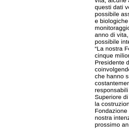
vita, alcune
questi dati 
possibile as
e biologiche
monitoraggio
anno di vita,
possibile in
“La nostra F
cinque milio
Presidente d
coinvolgendo
che hanno sc
costantement
responsabili 
Superiore di
la costruzio
Fondazione s
nostra inten
prossimo an