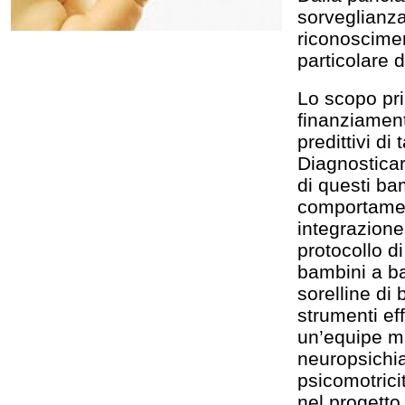
sorveglianza 
riconoscimen
particolare d
Lo scopo pri
finanziament
predittivi di 
Diagnosticar
di questi ba
comportament
integrazione
protocollo d
bambini a bas
sorelline di
strumenti ef
un’equipe mu
neuropsichiat
psicomotricit
nel progetto